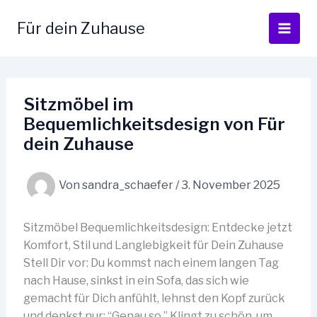
Zum
Inhalt
Für dein Zuhause
springen
Sitzmöbel im
Bequemlichkeitsdesign von Für
dein Zuhause
Von
sandra_schaefer
/
3. November 2025
Sitzmöbel Bequemlichkeitsdesign: Entdecke jetzt
Komfort, Stil und Langlebigkeit für Dein Zuhause
Stell Dir vor: Du kommst nach einem langen Tag
nach Hause, sinkst in ein Sofa, das sich wie
gemacht für Dich anfühlt, lehnst den Kopf zurück
und denkst nur: “Genau so.” Klingt zu schön, um