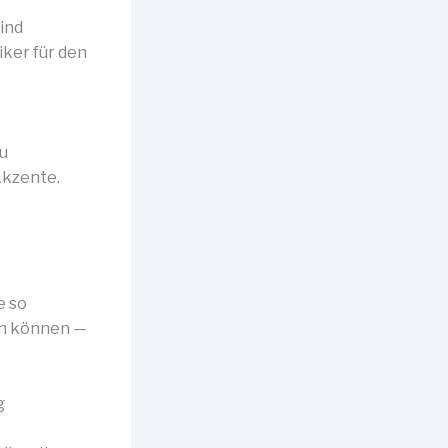
ind
iker für den
u
 Akzente.
e so
en können —
g