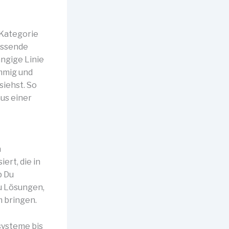
e Kategorie
passende
ängige Linie
mmig und
siehst. So
us einer
n
ert, die in
b Du
Du Lösungen,
m bringen.
systeme bis