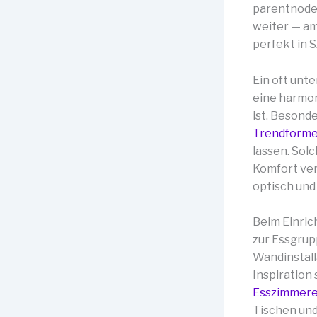
parentnode.
weiter — am
perfekt in S
Ein oft unt
eine harmon
ist. Besonde
Trendforme
lassen. Sol
Komfort ver
optisch und 
Beim Einric
zur Essgrup
Wandinstall
Inspiration
Esszimmere
Tischen und