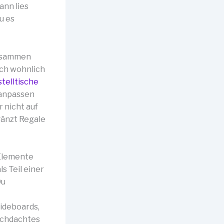
ann lies
u es
zusammen
uch wohnlich
stelltische
n anpassen
r nicht auf
gänzt Regale
 Elemente
s Teil einer
Du
Sideboards,
rchdachtes