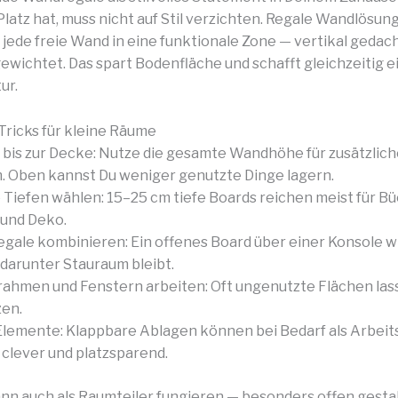
latz hat, muss nicht auf Stil verzichten. Regale Wandlösung
jede freie Wand in eine funktionale Zone — vertikal gedach
gewichtet. Das spart Bodenfläche und schafft gleichzeitig e
ur.
Tricks für kleine Räume
bis zur Decke: Nutze die gesamte Wandhöhe für zusätzlic
. Oben kannst Du weniger genutzte Dinge lagern.
Tiefen wählen: 15–25 cm tiefe Boards reichen meist für Bü
 und Deko.
gale kombinieren: Ein offenes Board über einer Konsole wir
darunter Stauraum bleibt.
rahmen und Fenstern arbeiten: Oft ungenutzte Flächen las
zen.
 Elemente: Klappbare Ablagen können bei Bedarf als Arbeit
clever und platzsparend.
ann auch als Raumteiler fungieren — besonders offen gesta