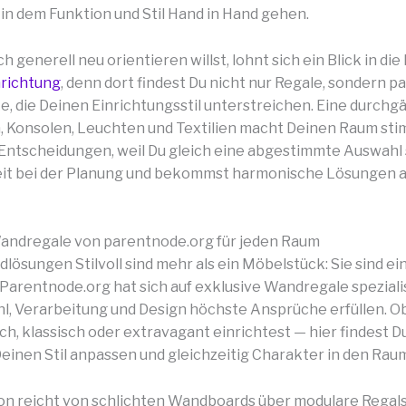
 in dem Funktion und Stil Hand in Hand gehen.
 generell neu orientieren willst, lohnt sich ein Blick in di
nrichtung
, denn dort findest Du nicht nur Regale, sondern 
, die Deinen Einrichtungsstil unterstreichen. Eine durchg
, Konsolen, Leuchten und Textilien macht Deinen Raum sti
 Entscheidungen, weil Du gleich eine abgestimmte Auswahl 
eit bei der Planung und bekommst harmonische Lösungen a
andregale von parentnode.org für jeden Raum
lösungen Stilvoll sind mehr als ein Möbelstück: Sie sind ei
Parentnode.org hat sich auf exklusive Wandregale spezialisi
l, Verarbeitung und Design höchste Ansprüche erfüllen. O
sch, klassisch oder extravagant einrichtest — hier findest 
 Deinen Stil anpassen und gleichzeitig Charakter in den Rau
ion reicht von schlichten Wandboards über modulare Regal