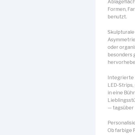
Ablagefläch
Formen, Far
benutzt.
Skulptural
Asymmetrie 
oder organi
besonders 
hervorheben
Integrierte
LED-Strips,
in eine Büh
Lieblingsst
— tagsüber 
Personalisi
Ob farbige 