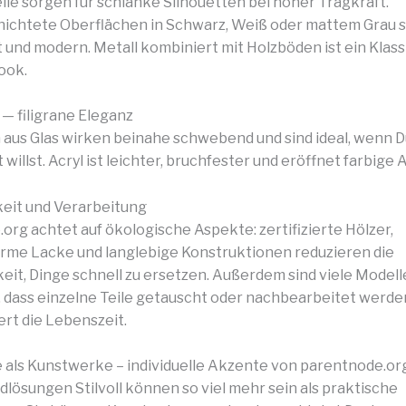
lle sorgen für schlanke Silhouetten bei hoher Tragkraft.
ichtete Oberflächen in Schwarz, Weiß oder mattem Grau s
t und modern. Metall kombiniert mit Holzböden ist ein Klass
ook.
 — filigrane Eleganz
aus Glas wirken beinahe schwebend und sind ideal, wenn D
 willst. Acryl ist leichter, bruchfester und eröffnet farbige
eit und Verarbeitung
org achtet auf ökologische Aspekte: zertifizierte Hölzer,
rme Lacke und langlebige Konstruktionen reduzieren die
it, Dinge schnell zu ersetzen. Außerdem sind viele Modell
, dass einzelne Teile getauscht oder nachbearbeitet werd
ert die Lebenszeit.
als Kunstwerke – individuelle Akzente von parentnode.or
lösungen Stilvoll können so viel mehr sein als praktische