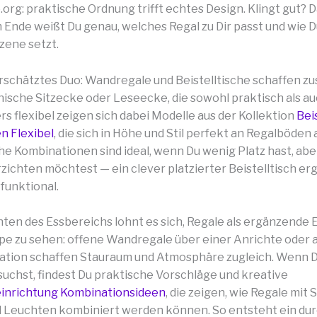
org: praktische Ordnung trifft echtes Design. Klingt gut? D
 Ende weißt Du genau, welches Regal zu Dir passt und wie D
zene setzt.
erschätztes Duo: Wandregale und Beistelltische schaffen 
ische Sitzecke oder Leseecke, die sowohl praktisch als a
rs flexibel zeigen sich dabei Modelle aus der Kollektion
Bei
n Flexibel
, die sich in Höhe und Stil perfekt an Regalböde
che Kombinationen sind ideal, wenn Du wenig Platz hast, abe
zichten möchtest — ein clever platzierter Beistelltisch er
funktional.
hten des Essbereichs lohnt es sich, Regale als ergänzende
pe zu sehen: offene Wandregale über einer Anrichte oder al
ation schaffen Stauraum und Atmosphäre zugleich. Wenn 
 suchst, findest Du praktische Vorschläge und kreative
inrichtung Kombinationsideen
, die zeigen, wie Regale mit 
 Leuchten kombiniert werden können. So entsteht ein du