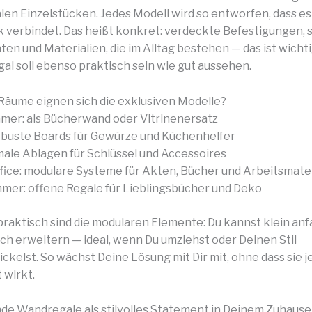
alen Einzelstücken. Jedes Modell wird so entworfen, dass e
k verbindet. Das heißt konkret: verdeckte Befestigungen, 
en und Materialien, die im Alltag bestehen — das ist wichti
al soll ebenso praktisch sein wie gut aussehen.
Räume eignen sich die exklusiven Modelle?
er: als Bücherwand oder Vitrinenersatz
obuste Boards für Gewürze und Küchenhelfer
male Ablagen für Schlüssel und Accessoires
ice: modulare Systeme für Akten, Bücher und Arbeitsmater
mmer: offene Regale für Lieblingsbücher und Deko
raktisch sind die modularen Elemente: Du kannst klein an
ch erweitern — ideal, wenn Du umziehst oder Deinen Stil
kelst. So wächst Deine Lösung mit Dir mit, ohne dass sie je 
 wirkt.
de Wandregale als stilvolles Statement in Deinem Zuhause