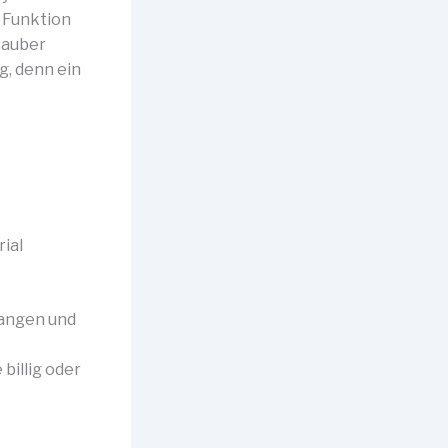
s Funktion
sauber
g, denn ein
ial
fangen und
billig oder