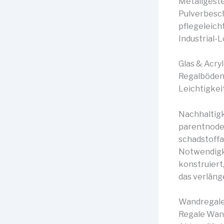
Metallgeste
Pulverbesch
pflegeleich
Industrial-L
Glas & Acryl
Regalböden 
Leichtigkeit
Nachhaltigk
parentnode.
schadstoffa
Notwendigke
konstruiert
das verläng
Wandregale 
Regale Wand