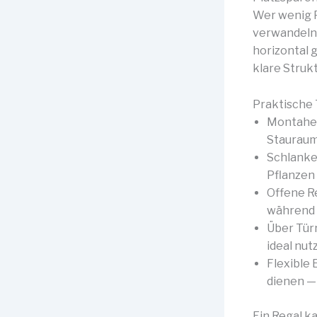
Wer wenig P
verwandeln 
horizontal 
klare Strukt
Praktische 
Montahe 
Stauraum
Schlanke 
Pflanzen
Offene Re
während 
Über Tür
ideal nut
Flexible
dienen — 
Ein Regal k