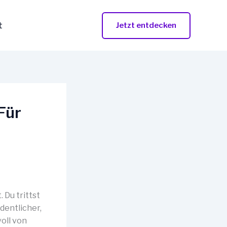
t
Jetzt entdecken
Für
 Du trittst
rdentlicher,
oll von