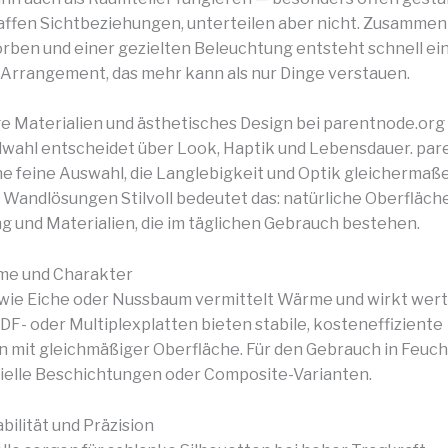
ffen Sichtbeziehungen, unterteilen aber nicht. Zusammen
örben und einer gezielten Beleuchtung entsteht schnell ei
Arrangement, das mehr kann als nur Dinge verstauen.
 Materialien und ästhetisches Design bei parentnode.org
lwahl entscheidet über Look, Haptik und Lebensdauer. pa
ine feine Auswahl, die Langlebigkeit und Optik gleichermaß
 Wandlösungen Stilvoll bedeutet das: natürliche Oberfläch
g und Materialien, die im täglichen Gebrauch bestehen.
me und Charakter
wie Eiche oder Nussbaum vermittelt Wärme und wirkt wert
DF- oder Multiplexplatten bieten stabile, kosteneffiziente
n mit gleichmäßiger Oberfläche. Für den Gebrauch in Feu
zielle Beschichtungen oder Composite-Varianten.
bilität und Präzision