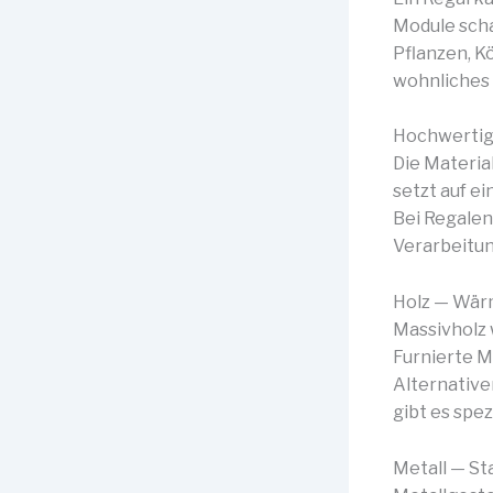
Module scha
Pflanzen, K
wohnliches 
Hochwertige
Die Materia
setzt auf e
Bei Regalen
Verarbeitun
Holz — Wär
Massivholz 
Furnierte M
Alternative
gibt es spe
Metall — Sta