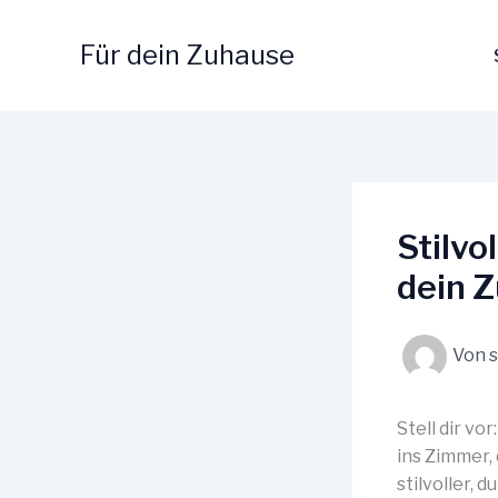
Zum
Inhalt
Für dein Zuhause
springen
Stilvo
dein 
Von
Stell dir vo
ins Zimmer, 
stilvoller,