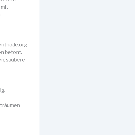
 mit
n
rentnode.org
en betont.
en, saubere
ig.
chträumen