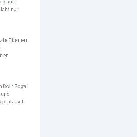
die mit
icht nur
etzte Ebenen
h
cher
n Dein Regal
 und
d praktisch