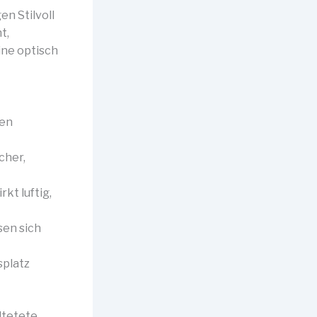
en Stilvoll
t,
ine optisch
hen
cher,
kt luftig,
sen sich
splatz
ltetete