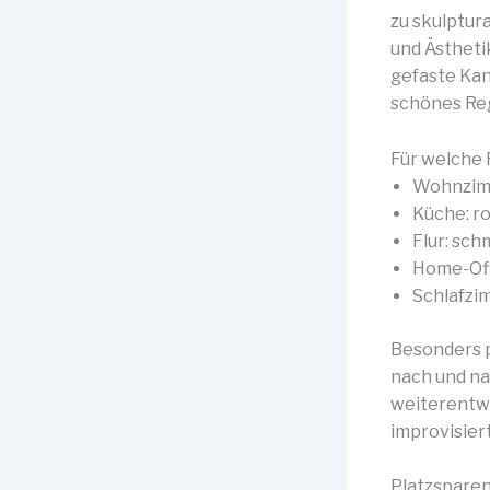
zu skulptur
und Ästheti
gefaste Kant
schönes Reg
Für welche 
Wohnzimm
Küche: r
Flur: sch
Home-Off
Schlafzi
Besonders p
nach und na
weiterentwic
improvisiert
Platzsparen