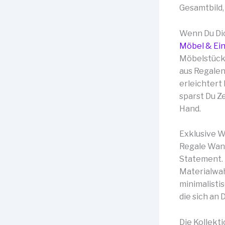
Gesamtbild,
Wenn Du Dich
Möbel & Ei
Möbelstücke
aus Regalen
erleichtert
sparst Du Z
Hand.
Exklusive W
Regale Wand
Statement. 
Materialwah
minimalisti
die sich an
Die Kollekt