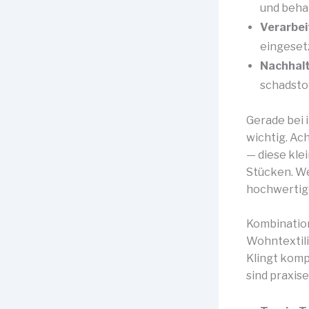
und beha
Verarbei
eingeset
Nachhalt
schadsto
Gerade bei i
wichtig. Ac
— diese kle
Stücken. We
hochwertige
Kombination
Wohntextili
Klingt komp
sind praxis