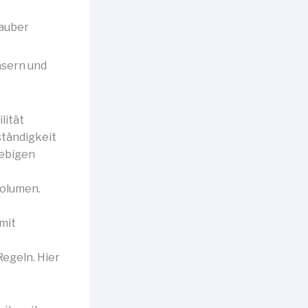
sauber
asern und
lität
ständigkeit
lebigen
Volumen.
mit
Regeln. Hier