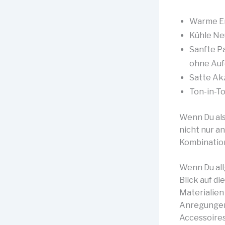
Warme Er
Kühle Neu
Sanfte Pa
ohne Aufd
Satte Ak
Ton-in-T
Wenn Du al
nicht nur an
Kombinatio
Wenn Du all
Blick auf d
Materialien
Anregungen 
Accessoires