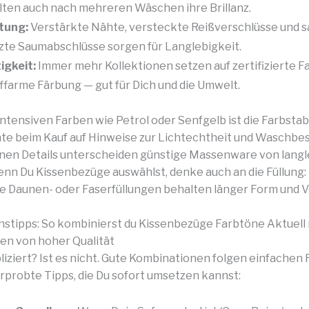
lten auch nach mehreren Wäschen ihre Brillanz.
tung:
Verstärkte Nähte, versteckte Reißverschlüsse und 
zte Saumabschlüsse sorgen für Langlebigkeit.
igkeit:
Immer mehr Kollektionen setzen auf zertifizierte F
ffarme Färbung — gut für Dich und die Umwelt.
ntensiven Farben wie Petrol oder Senfgelb ist die Farbstabi
hte beim Kauf auf Hinweise zur Lichtechtheit und Waschbe
inen Details unterscheiden günstige Massenware von lang
nn Du Kissenbezüge auswählst, denke auch an die Füllung:
 Daunen- oder Faserfüllungen behalten länger Form und 
stipps: So kombinierst du Kissenbezüge Farbtöne Aktuell 
en von hoher Qualität
liziert? Ist es nicht. Gute Kombinationen folgen einfachen 
erprobte Tipps, die Du sofort umsetzen kannst: