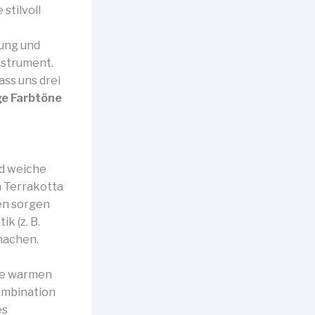
stilvoll
ung und
nstrument.
ass uns drei
e Farbtöne
nd weiche
n Terrakotta
en sorgen
k (z. B.
machen.
ese warmen
ombination
es