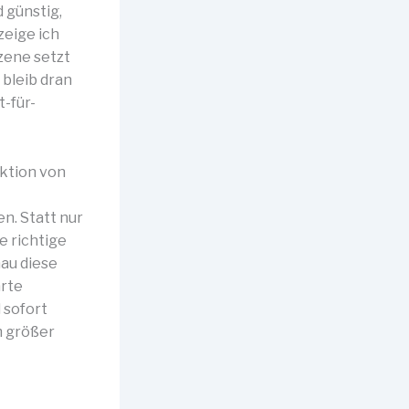
 günstig,
zeige ich
Szene setzt
 bleib dran
t-für-
ektion von
en. Statt nur
e richtige
nau diese
arte
 sofort
m größer