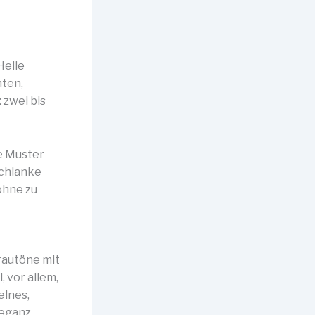
Helle
nten,
 zwei bis
te Muster
schlanke
ohne zu
rautöne mit
 vor allem,
elnes,
eganz.