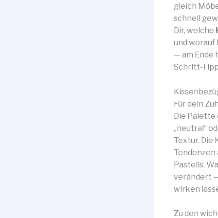
gleich Möbe
schnell gew
Dir, welche
und worauf D
— am Ende h
Schritt-Tip
Kissenbezüg
Für dein Zu
Die Palette 
„neutral“ o
Textur. Die
Tendenzen a
Pastells. Wa
verändert —
wirken lass
Zu den wich