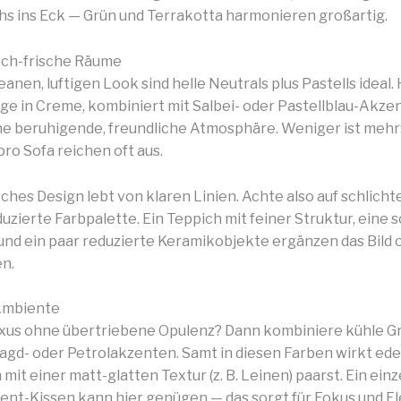
s ins Eck — Grün und Terrakotta harmonieren großartig.
sch-frische Räume
eanen, luftigen Look sind helle Neutrals plus Pastells ideal. 
e in Creme, kombiniert mit Salbei- oder Pastellblau-Akze
e beruhigende, freundliche Atmosphäre. Weniger ist mehr:
pro Sofa reichen oft aus.
ches Design lebt von klaren Linien. Achte also auf schlich
uzierte Farbpalette. Ein Teppich mit feiner Struktur, eine 
nd ein paar reduzierte Keramikobjekte ergänzen das Bild 
n.
Ambiente
uxus ohne übertriebene Opulenz? Dann kombiniere kühle G
agd- oder Petrolakzenten. Samt in diesen Farben wirkt edel,
mit einer matt-glatten Textur (z. B. Leinen) paarst. Ein einz
ent-Kissen kann hier genügen — das sorgt für Fokus und El