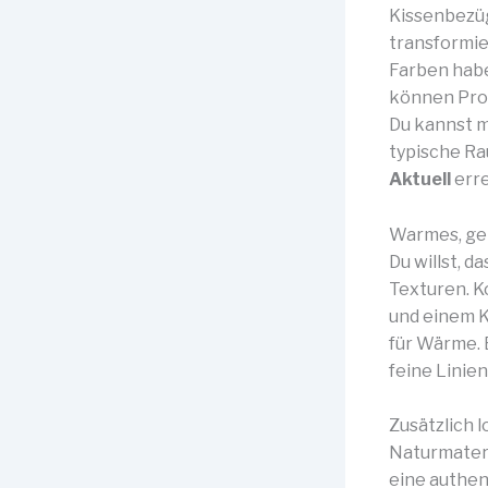
Kissenbezüg
transformie
Farben hab
können Prop
Du kannst m
typische R
Aktuell
erre
Warmes, ge
Du willst, 
Texturen. K
und einem K
für Wärme. E
feine Linie
Zusätzlich 
Naturmater
eine authen