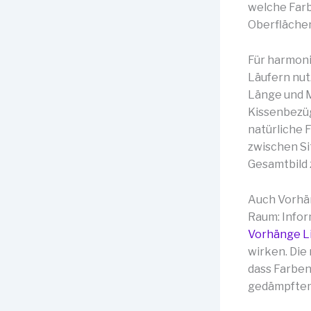
welche Farb
Oberfläche
Für harmoni
Läufern nut
Länge und M
Kissenbezüg
natürliche 
zwischen Si
Gesamtbild 
Auch Vorhän
Raum: Infor
Vorhänge Li
wirken. Die
dass Farben
gedämpftem 