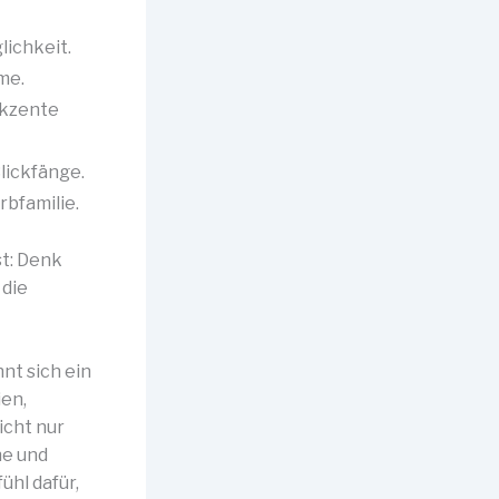
lichkeit.
me.
Akzente
lickfänge.
bfamilie.
t: Denk
 die
nt sich ein
ien,
icht nur
he und
ühl dafür,