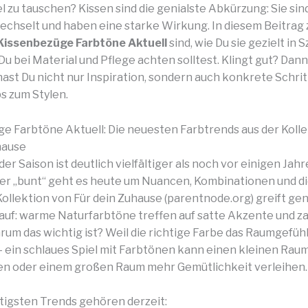
l zu tauschen? Kissen sind die genialste Abkürzung: Sie sind
echselt und haben eine starke Wirkung. In diesem Beitrag 
Kissenbezüge Farbtöne Aktuell
sind, wie Du sie gezielt in 
u bei Material und Pflege achten solltest. Klingt gut? Dann
ast Du nicht nur Inspiration, sondern auch konkrete Schrit
ps zum Stylen.
e Farbtöne Aktuell: Die neuesten Farbtrends aus der Koll
hause
der Saison ist deutlich vielfältiger als noch vor einigen Jahr
der „bunt“ geht es heute um Nuancen, Kombinationen und di
 Kollektion von Für dein Zuhause (parentnode.org) greift ge
uf: warme Naturfarbtöne treffen auf satte Akzente und z
rum das wichtig ist? Weil die richtige Farbe das Raumgefühl
 ein schlaues Spiel mit Farbtönen kann einen kleinen Rau
en oder einem großen Raum mehr Gemütlichkeit verleihen.
tigsten Trends gehören derzeit: