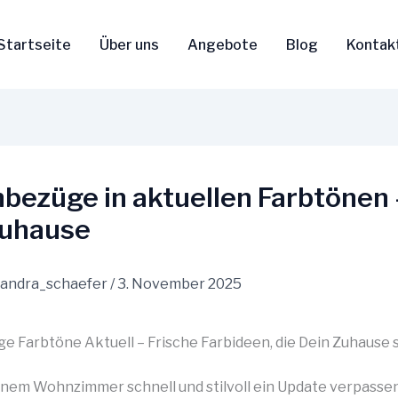
Startseite
Über uns
Angebote
Blog
Kontak
bezüge in aktuellen Farbtönen 
Zuhause
sandra_schaefer
/
3. November 2025
e Farbtöne Aktuell – Frische Farbideen, die Dein Zuhause 
einem Wohnzimmer schnell und stilvoll ein Update verpasse