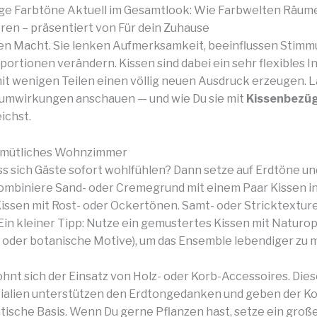
e Farbtöne Aktuell im Gesamtlook: Wie Farbwelten Räume 
ren – präsentiert von Für dein Zuhause
en Macht. Sie lenken Aufmerksamkeit, beeinflussen Stimm
ortionen verändern. Kissen sind dabei ein sehr flexibles I
it wenigen Teilen einen völlig neuen Ausdruck erzeugen. L
aumwirkungen anschauen — und wie Du sie mit
Kissenbezüg
ichst.
mütliches Wohnzimmer
dass sich Gäste sofort wohlfühlen? Dann setze auf Erdtöne u
ombiniere Sand- oder Cremegrund mit einem Paar Kissen i
issen mit Rost- oder Ockertönen. Samt- oder Stricktextur
in kleiner Tipp: Nutze ein gemustertes Kissen mit Naturopti
n oder botanische Motive), um das Ensemble lebendiger zu 
lohnt sich der Einsatz von Holz- oder Korb-Accessoires. Di
ialien unterstützen den Erdtongedanken und geben der K
tische Basis. Wenn Du gerne Pflanzen hast, setze ein groß