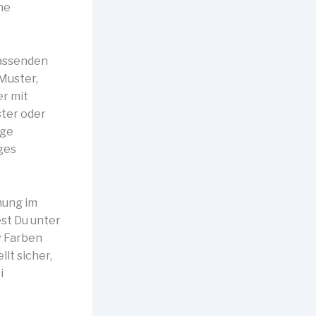
he
passenden
 Muster,
er mit
ster oder
nge
ges
mung im
st Du unter
iv Farben
lt sicher,
i