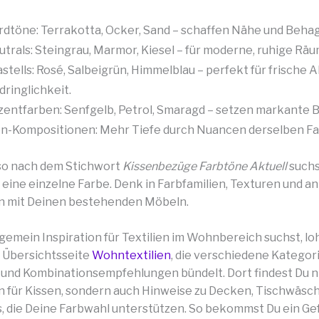
dtöne: Terrakotta, Ocker, Sand – schaffen Nähe und Behag
trals: Steingrau, Marmor, Kiesel – für moderne, ruhige Räu
stells: Rosé, Salbeigrün, Himmelblau – perfekt für frische 
ringlichkeit.
zentfarben: Senfgelb, Petrol, Smaragd – setzen markante B
on-Kompositionen: Mehr Tiefe durch Nuancen derselben Far
so nach dem Stichwort
Kissenbezüge Farbtöne Aktuell
suchs
 eine einzelne Farbe. Denk in Farbfamilien, Texturen und an
n mit Deinen bestehenden Möbeln.
gemein Inspiration für Textilien im Wohnbereich suchst, loh
ie Übersichtsseite
Wohntextilien
, die verschiedene Kategor
 und Kombinationsempfehlungen bündelt. Dort findest Du n
für Kissen, sondern auch Hinweise zu Decken, Tischwäsc
, die Deine Farbwahl unterstützen. So bekommst Du ein Gef