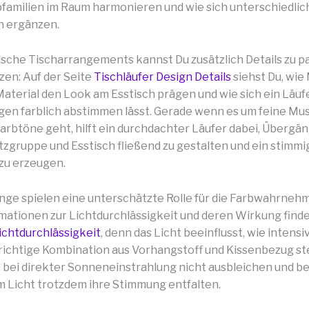
familien im Raum harmonieren und wie sich unterschiedlic
n ergänzen.
sche Tischarrangements kannst Du zusätzlich Details zu 
zen: Auf der Seite
Tischläufer Design Details
siehst Du, wie
aterial den Look am Esstisch prägen und wie sich ein Läuf
en farblich abstimmen lässt. Gerade wenn es um feine Mu
Farbtöne geht, hilft ein durchdachter Läufer dabei, Übergä
tzgruppe und Esstisch fließend zu gestalten und ein stimmi
zu erzeugen.
ge spielen eine unterschätzte Rolle für die Farbwahrneh
mationen zur Lichtdurchlässigkeit und deren Wirkung finde
chtdurchlässigkeit
, denn das Licht beeinflusst, wie intens
 richtige Kombination aus Vorhangstoff und Kissenbezug stel
 bei direkter Sonneneinstrahlung nicht ausbleichen und be
Licht trotzdem ihre Stimmung entfalten.