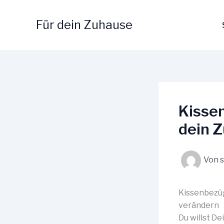
Zum
Inhalt
Für dein Zuhause
springen
Kissen
dein 
Von
Kissenbezüg
verändern
Du willst D