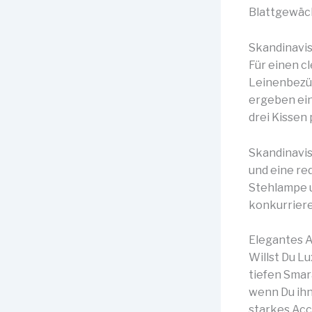
Blattgewäch
Skandinavi
Für einen cl
Leinenbezüg
ergeben ein
drei Kissen 
Skandinavis
und eine red
Stehlampe u
konkurriere
Elegantes 
Willst Du L
tiefen Smar
wenn Du ihn 
starkes Acc