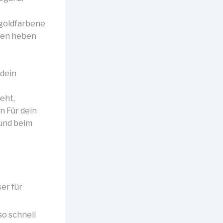
 goldfarbene
ien heben
 dein
eht,
n Für dein
und beim
er für
so schnell