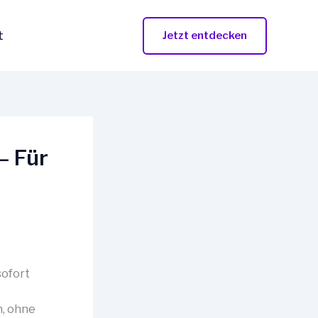
t
Jetzt entdecken
– Für
sofort
n, ohne